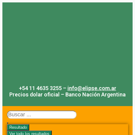
Saltar
al
contenido
+54 11 4635 3255 –
info@elipse.com.ar
Precios dolar oficial – Banco Nación Argentina
Search
...
Resultado
Ver todo los resultados