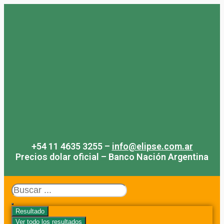
Saltar
al
contenido
+54 11 4635 3255 –
info@elipse.com.ar
Precios dolar oficial – Banco Nación Argentina
Search
...
Resultado
Ver todo los resultados