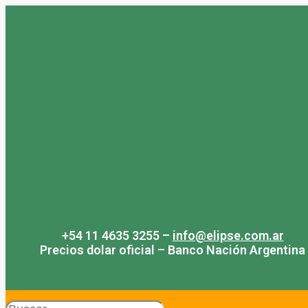
Saltar
al
contenido
+54 11 4635 3255 –
info@elipse.com.ar
Precios dolar oficial – Banco Nación Argentina
Search