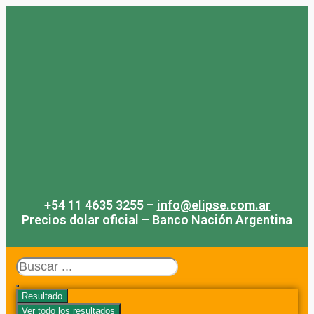
Saltar
al
contenido
+54 11 4635 3255 –
info@elipse.com.ar
Precios dolar oficial – Banco Nación Argentina
Search
...
Resultado
Ver todo los resultados