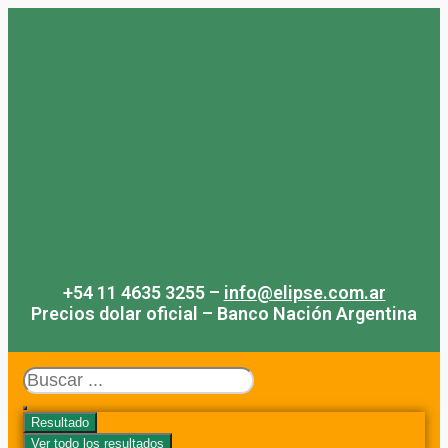
Saltar
al
contenido
+54 11 4635 3255 –
info@elipse.com.ar
Precios dolar oficial – Banco Nación Argentina
Search
...
Resultado
Ver todo los resultados