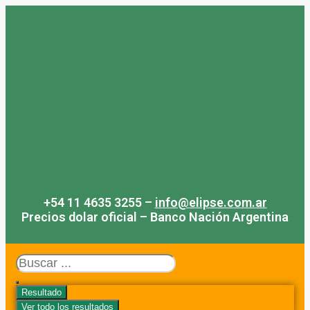
Saltar
al
contenido
+54 11 4635 3255 –
info@elipse.com.ar
Precios dolar oficial – Banco Nación Argentina
Search
...
Resultado
Ver todo los resultados