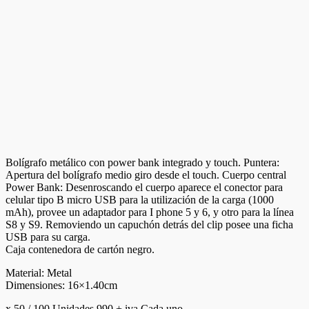
Bolígrafo metálico con power bank integrado y touch. Puntera:
Apertura del bolígrafo medio giro desde el touch. Cuerpo central
Power Bank: Desenroscando el cuerpo aparece el conector para
celular tipo B micro USB para la utilización de la carga (1000
mAh), provee un adaptador para I phone 5 y 6, y otro para la línea
S8 y S9. Removiendo un capuchón detrás del clip posee una ficha
USB para su carga.
Caja contenedora de cartón negro.
Material: Metal
Dimensiones: 16×1.40cm
x 50 / 100 Unidades 990 + iva Cada uno.