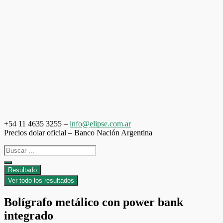
Saltar
al
contenido
+54 11 4635 3255 –
info@elipse.com.ar
Precios dolar oficial – Banco Nación Argentina
Search
...
Resultado
Ver todo los resultados
Bolígrafo metálico con power bank
integrado