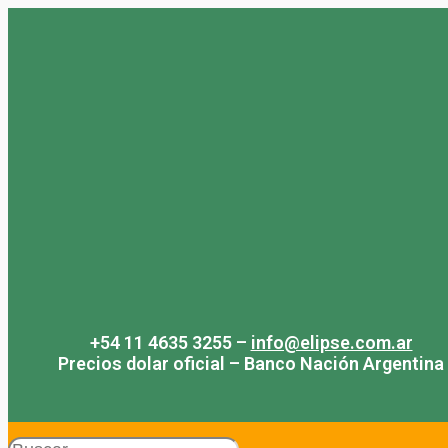
Saltar
al
contenido
+54 11 4635 3255 –
info@elipse.com.ar
Precios dolar oficial – Banco Nación Argentina
Search