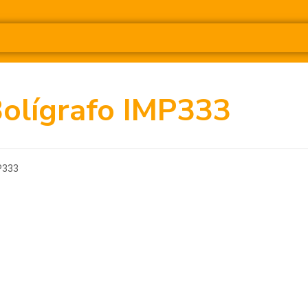
olígrafo IMP333
P333