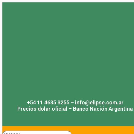
Saltar
al
contenido
+54 11 4635 3255 –
info@elipse.com.ar
Precios dolar oficial – Banco Nación Argentina
Search