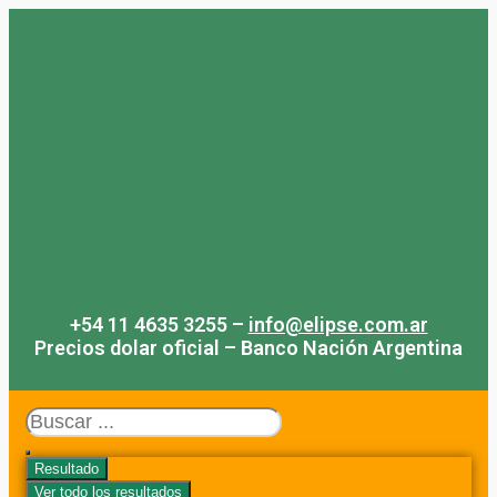
Saltar
al
contenido
+54 11 4635 3255 –
info@elipse.com.ar
Precios dolar oficial – Banco Nación Argentina
Search
...
Resultado
Ver todo los resultados