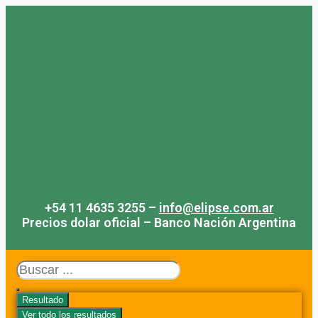
Saltar
al
contenido
+54 11 4635 3255 –
info@elipse.com.ar
Precios dolar oficial – Banco Nación Argentina
Search
...
Resultado
Ver todo los resultados