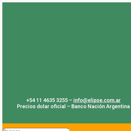
Saltar
al
contenido
+54 11 4635 3255 –
info@elipse.com.ar
Precios dolar oficial – Banco Nación Argentina
Search