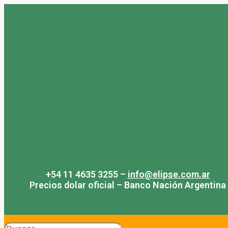
Saltar
al
contenido
+54 11 4635 3255 –
info@elipse.com.ar
Precios dolar oficial – Banco Nación Argentina
Search