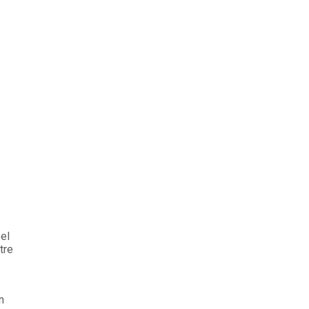
el
tre
n