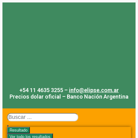
Saltar
al
contenido
+54 11 4635 3255 –
info@elipse.com.ar
Precios dolar oficial – Banco Nación Argentina
Search
...
Resultado
Ver todo los resultados