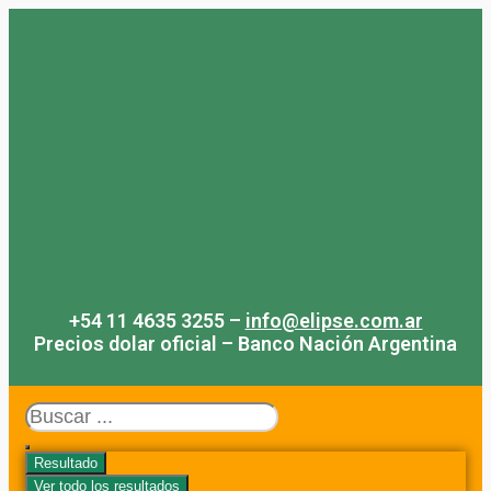
Saltar
al
contenido
+54 11 4635 3255 –
info@elipse.com.ar
Precios dolar oficial – Banco Nación Argentina
Search
...
Resultado
Ver todo los resultados