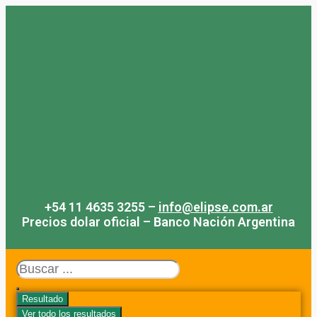
Saltar
al
contenido
+54 11 4635 3255 –
info@elipse.com.ar
Precios dolar oficial – Banco Nación Argentina
Search
...
Resultado
Ver todo los resultados