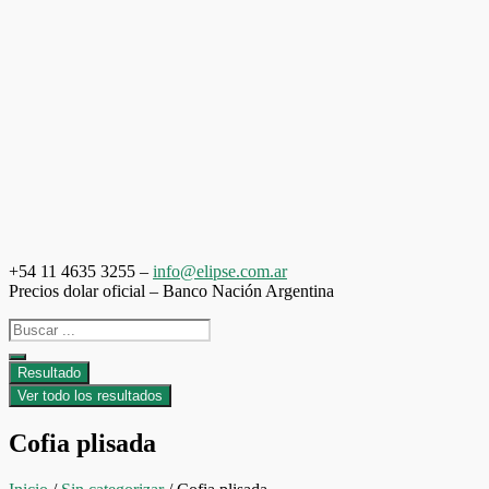
Saltar
al
contenido
+54 11 4635 3255 –
info@elipse.com.ar
Precios dolar oficial – Banco Nación Argentina
Search
...
Resultado
Ver todo los resultados
Cofia plisada