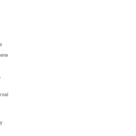
e
iene
r
.
rsal
 y