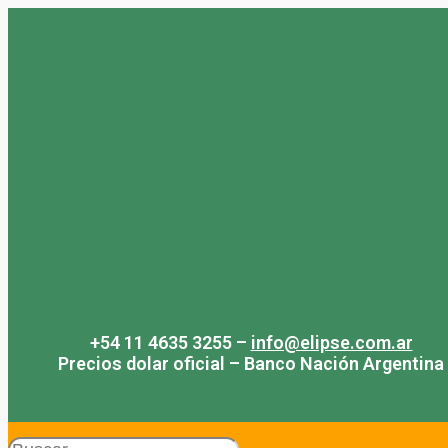
Saltar
al
contenido
+54 11 4635 3255 –
info@elipse.com.ar
Precios dolar oficial – Banco Nación Argentina
Search