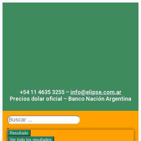
Saltar
al
contenido
+54 11 4635 3255 –
info@elipse.com.ar
Precios dolar oficial – Banco Nación Argentina
Search
...
Resultado
Ver todo los resultados