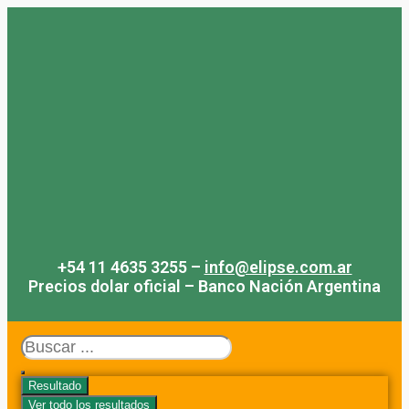
Saltar
al
contenido
+54 11 4635 3255 –
info@elipse.com.ar
Precios dolar oficial – Banco Nación Argentina
Search
...
Resultado
Ver todo los resultados