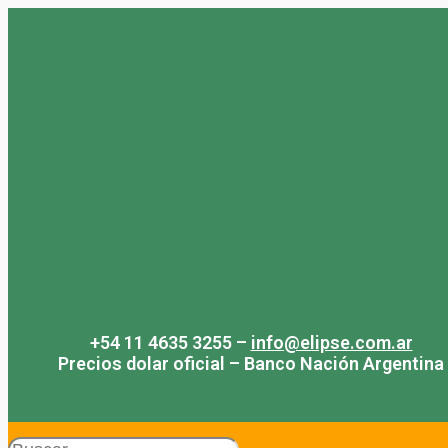
Saltar
al
contenido
+54 11 4635 3255 –
info@elipse.com.ar
Precios dolar oficial – Banco Nación Argentina
Search