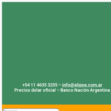
Saltar
al
contenido
+54 11 4635 3255 –
info@elipse.com.ar
Precios dolar oficial – Banco Nación Argentina
Search