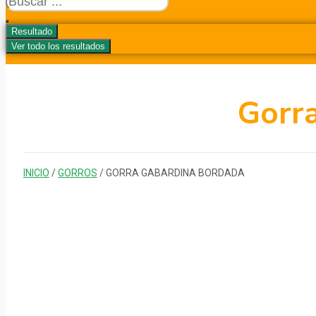
...
Resultado
Ver todo los resultados
Gorr
INICIO
/
GORROS
/ GORRA GABARDINA BORDADA