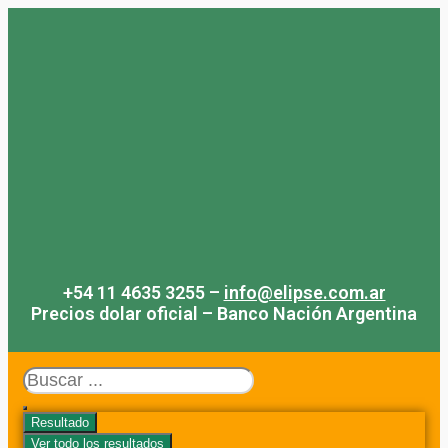
Saltar
al
contenido
+54 11 4635 3255 –
info@elipse.com.ar
Precios dolar oficial – Banco Nación Argentina
Search
...
Resultado
Ver todo los resultados