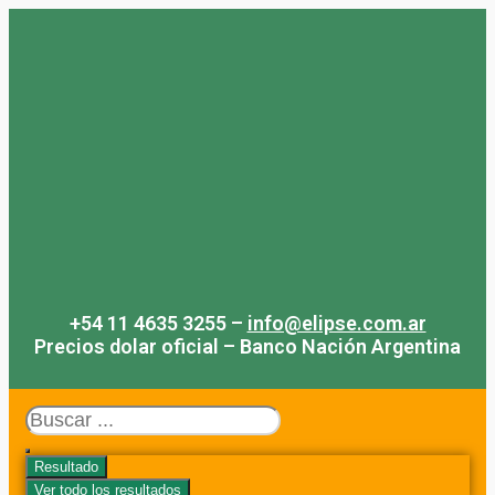
Saltar
al
contenido
+54 11 4635 3255 –
info@elipse.com.ar
Precios dolar oficial – Banco Nación Argentina
Search
...
Resultado
Ver todo los resultados