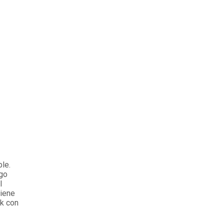
le.
ego
l
tiene
ok con