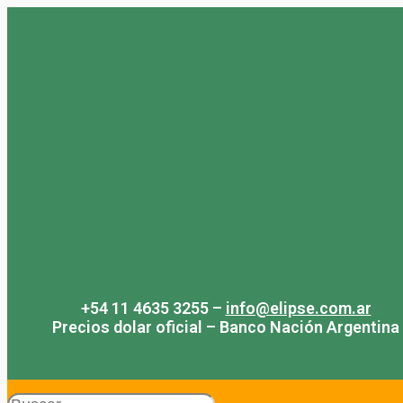
Saltar
al
contenido
+54 11 4635 3255 –
info@elipse.com.ar
Precios dolar oficial – Banco Nación Argentina
Search