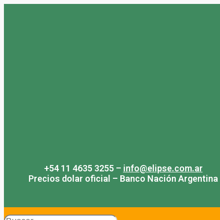
Saltar
al
contenido
+54 11 4635 3255 –
info@elipse.com.ar
Precios dolar oficial – Banco Nación Argentina
Search