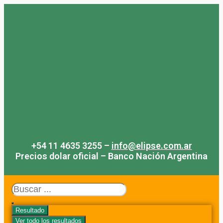
Saltar
al
contenido
+54 11 4635 3255 –
info@elipse.com.ar
Precios dolar oficial – Banco Nación Argentina
Search
...
Resultado
Ver todo los resultados