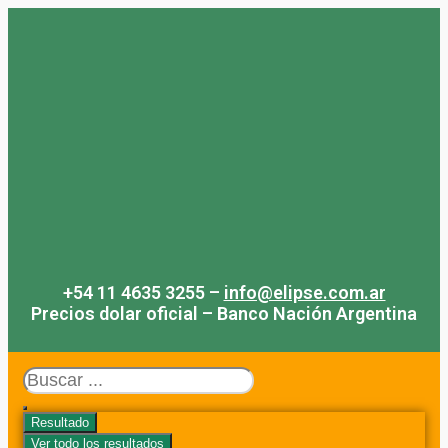
Saltar
al
contenido
+54 11 4635 3255 –
info@elipse.com.ar
Precios dolar oficial – Banco Nación Argentina
Search
...
Resultado
Ver todo los resultados