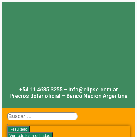
Saltar
al
contenido
+54 11 4635 3255 –
info@elipse.com.ar
Precios dolar oficial – Banco Nación Argentina
Search
...
Resultado
Ver todo los resultados