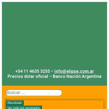
Saltar
al
contenido
+54 11 4635 3255 –
info@elipse.com.ar
Precios dolar oficial – Banco Nación Argentina
Search
...
Resultado
Ver todo los resultados