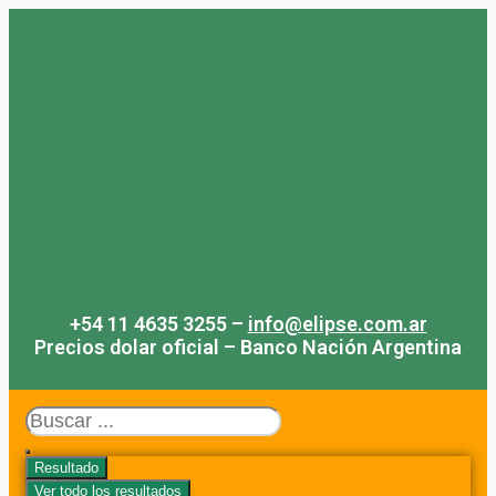
Saltar
al
contenido
+54 11 4635 3255 –
info@elipse.com.ar
Precios dolar oficial – Banco Nación Argentina
Search
...
Resultado
Ver todo los resultados