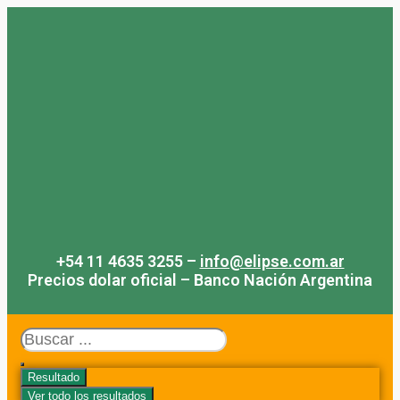
Saltar
al
contenido
+54 11 4635 3255 –
info@elipse.com.ar
Precios dolar oficial – Banco Nación Argentina
Search
...
Resultado
Ver todo los resultados