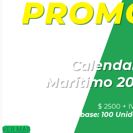
PROM
Calenda
Marítimo 2
$ 2500 + I
Pedido base: 100 Uni
VER MÁS