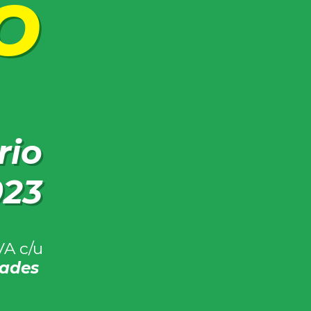
O
rio
023
VA c/u
dades