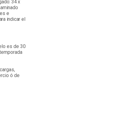
gado: 34 x
 Laminado
les e
ra indicar el
elo es de 30
e temporada
 cargas,
rcio ó de