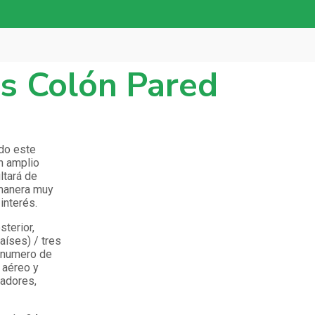
s Colón Pared
ndo este
n amplio
ltará de
 manera muy
interés.
sterior,
aíses) / tres
r numero de
 aéreo y
tadores,