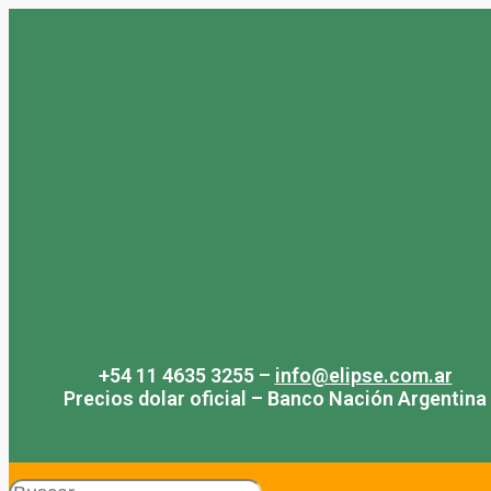
Saltar
al
contenido
+54 11 4635 3255 –
info@elipse.com.ar
Precios dolar oficial – Banco Nación Argentina
Search