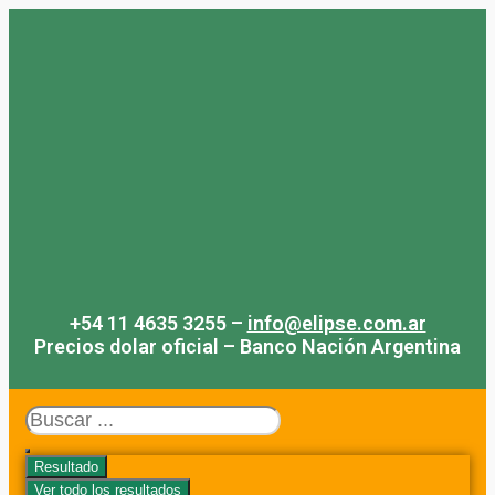
Saltar
al
contenido
+54 11 4635 3255 –
info@elipse.com.ar
Precios dolar oficial – Banco Nación Argentina
Search
...
Resultado
Ver todo los resultados