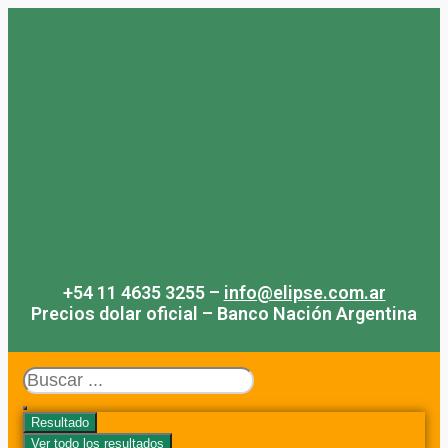
Saltar
al
contenido
+54 11 4635 3255 –
info@elipse.com.ar
Precios dolar oficial – Banco Nación Argentina
Search
...
Resultado
Ver todo los resultados