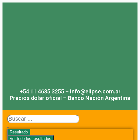
Saltar
al
contenido
+54 11 4635 3255 –
info@elipse.com.ar
Precios dolar oficial – Banco Nación Argentina
Search
...
Resultado
Ver todo los resultados