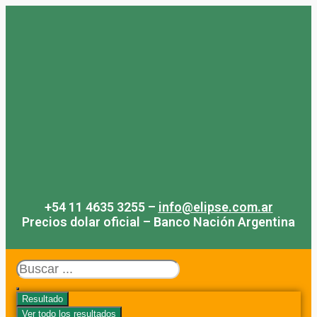
Saltar
al
contenido
+54 11 4635 3255 –
info@elipse.com.ar
Precios dolar oficial – Banco Nación Argentina
Search
...
Resultado
Ver todo los resultados