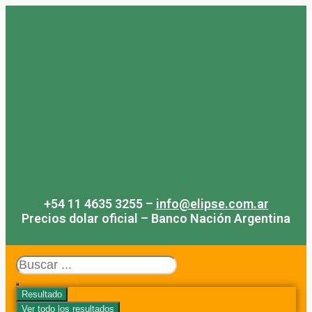
Saltar
al
contenido
+54 11 4635 3255 –
info@elipse.com.ar
Precios dolar oficial – Banco Nación Argentina
Search
...
Resultado
Ver todo los resultados