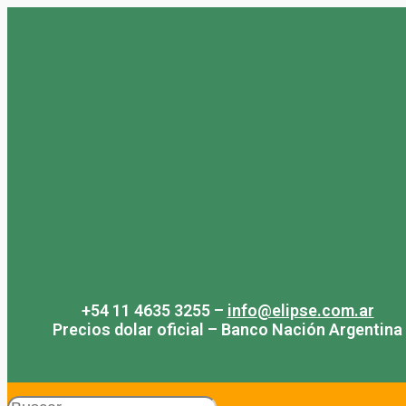
Saltar
al
contenido
+54 11 4635 3255 –
info@elipse.com.ar
Precios dolar oficial – Banco Nación Argentina
Search