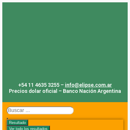
Saltar
al
contenido
+54 11 4635 3255 –
info@elipse.com.ar
Precios dolar oficial – Banco Nación Argentina
Search
...
Resultado
Ver todo los resultados