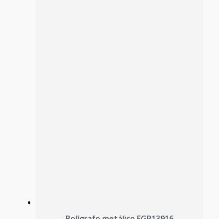
Bolígrafo metálico EGP13916