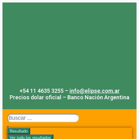
Saltar
al
contenido
+54 11 4635 3255 –
info@elipse.com.ar
Precios dolar oficial – Banco Nación Argentina
Search
...
Resultado
Ver todo los resultados