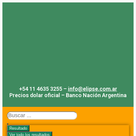
Saltar
al
contenido
+54 11 4635 3255 –
info@elipse.com.ar
Precios dolar oficial – Banco Nación Argentina
Search
...
Resultado
Ver todo los resultados