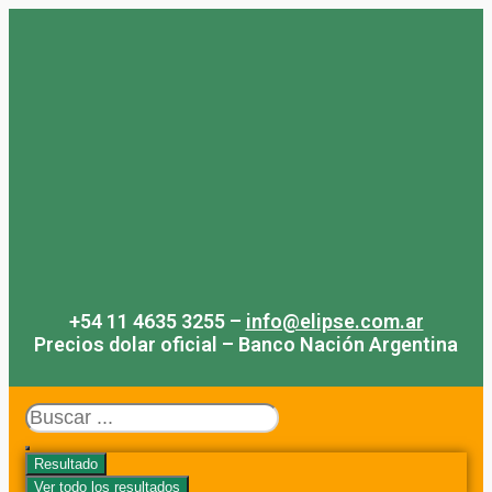
Saltar
al
contenido
+54 11 4635 3255 –
info@elipse.com.ar
Precios dolar oficial – Banco Nación Argentina
Search
...
Resultado
Ver todo los resultados