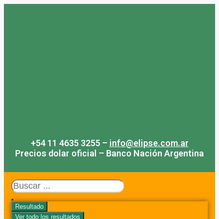
Saltar
al
contenido
+54 11 4635 3255 –
info@elipse.com.ar
Precios dolar oficial – Banco Nación Argentina
Search
...
Resultado
Ver todo los resultados