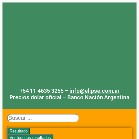
Saltar
al
contenido
+54 11 4635 3255 –
info@elipse.com.ar
Precios dolar oficial – Banco Nación Argentina
Search
...
Resultado
Ver todo los resultados