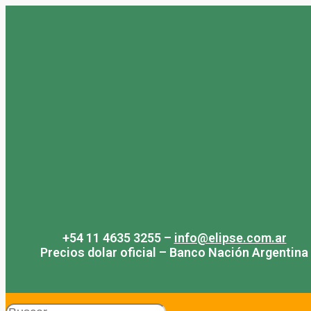
Saltar
al
contenido
+54 11 4635 3255 –
info@elipse.com.ar
Precios dolar oficial – Banco Nación Argentina
Search