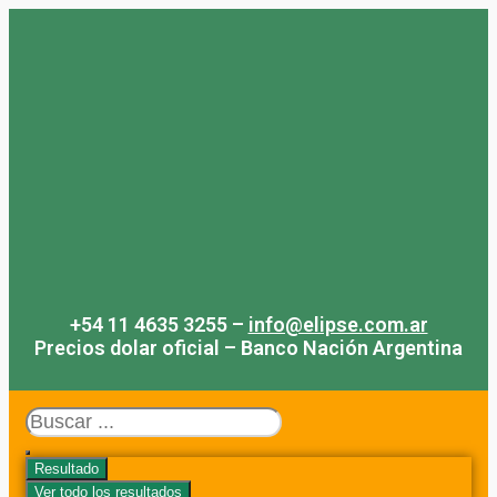
Saltar
al
contenido
+54 11 4635 3255 –
info@elipse.com.ar
Precios dolar oficial – Banco Nación Argentina
Search
...
Resultado
Ver todo los resultados