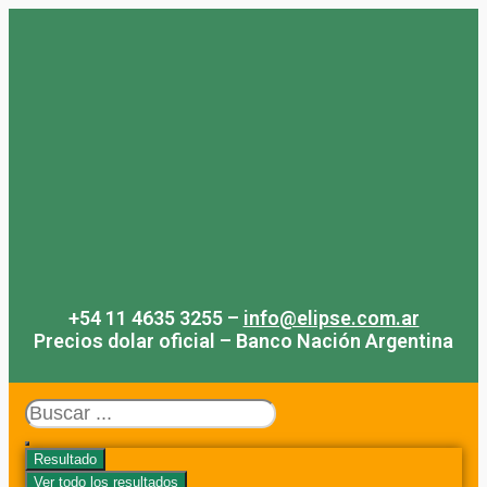
Saltar
al
contenido
+54 11 4635 3255 –
info@elipse.com.ar
Precios dolar oficial – Banco Nación Argentina
Search
...
Resultado
Ver todo los resultados