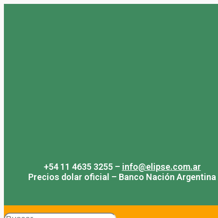
Saltar
al
contenido
+54 11 4635 3255 –
info@elipse.com.ar
Precios dolar oficial – Banco Nación Argentina
Search